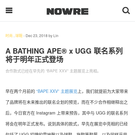
时尚
.
球鞋
-
Dec 23, 2018
by
Lin
每日鲜榨
A BATHING APE® x UGG 联名系列
将于明年正式登场
现客视点
合作款式已经在早先的 “BAPE XXV” 主题展览上亮相。
每日栏目
时 尚
早在两个月前的
“BAPE XXV” 主题展览
上，我们就提前为大家带来
了品牌将在未来推出的联名企划的预览，而在不少合作相继释出之
球 鞋
后，今日官方在 Instagram 上带来预告，其中与 UGG 的联名系列
生 活
将会在明年正式发布。说到具体的款式，早先在展览中亮相的已经
科 技
包括了 UGG 招牌的雪地靴以及球鞋、拖鞋等鞋履，以及同样采用