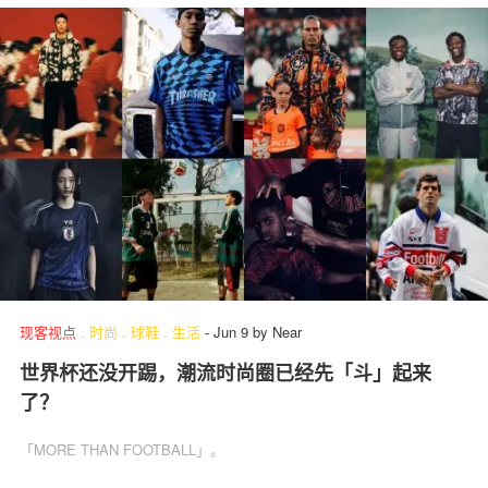
现客视点
.
时尚
.
球鞋
.
生活
-
Jun 9
by
Near
世界杯还没开踢，潮流时尚圈已经先「斗」起来
了？
「MORE THAN FOOTBALL」。