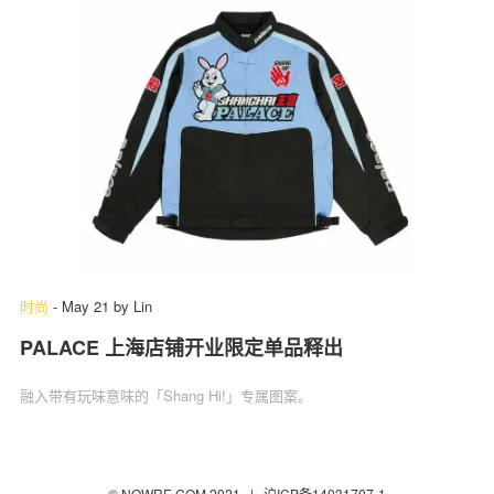
时尚
-
May 21
by
Lin
PALACE 上海店铺开业限定单品释出
融入带有玩味意味的「Shang Hi!」专属图案。
© NOWRE.COM 2021 |
沪ICP备14031707-1