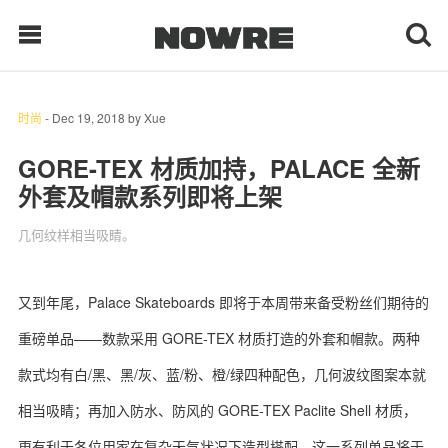
时尚
-
Dec 19, 2018
by
Xue
每日鲜榨
GORE-TEX 材质加持，PALACE 全新
外套及帽款系列即将上架
现客视点
几何纹样相当吸睛。
每日栏目
时 尚
又到年尾，
Palace Skateboards
即将于本周带来备受粉丝们期待的
重磅单品
——
数款采用
GORE-TEX
材质打造的外套和帽款。两种
球 鞋
款式均有白
/
黑、黑
/
灰、蓝
/
粉、橙
/
绿四种配色，几何波纹图案本就
生 活
相当吸睛；再加入防水、防风的
GORE-TEX Paclite Shell
材质，
科 技
更有利于各位用家在复杂天气状况下造型搭配。这一系列单品将于