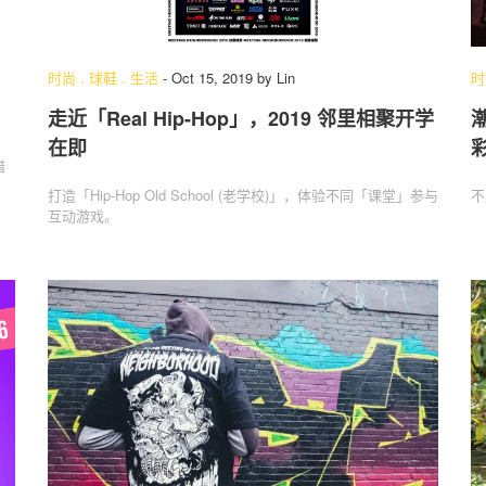
时尚
.
球鞋
.
生活
-
Oct 15, 2019
by
Lin
时
走近「Real Hip-Hop」，2019 邻里相聚开学
在即
错
打造「Hip-Hop Old School (老学校)」，体验不同「课堂」参与
不
互动游戏。