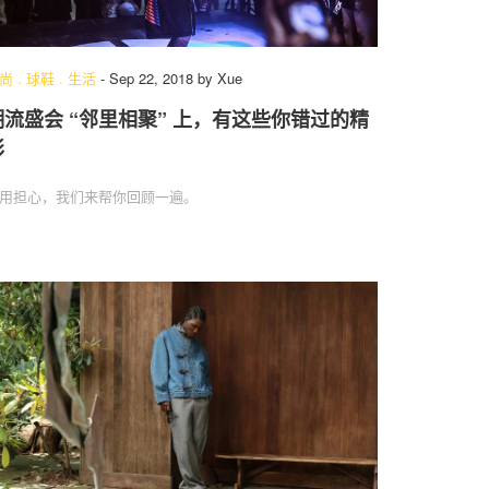
尚
.
球鞋
.
生活
-
Sep 22, 2018
by
Xue
潮流盛会 “邻里相聚” 上，有这些你错过的精
彩
用担心，我们来帮你回顾一遍。