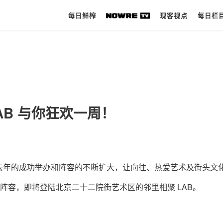
每日鲜榨
现客视点
每日栏
每日鲜榨
现客视点
AB 与你狂欢一周！
每日栏目
时 尚
球 鞋
去年的成功举办和阵容的不断扩大，让向往、热爱艺术及街头文
生 活
的阵容，即将登陆北京二十二院街艺术区的邻里相聚 LAB。
科 技