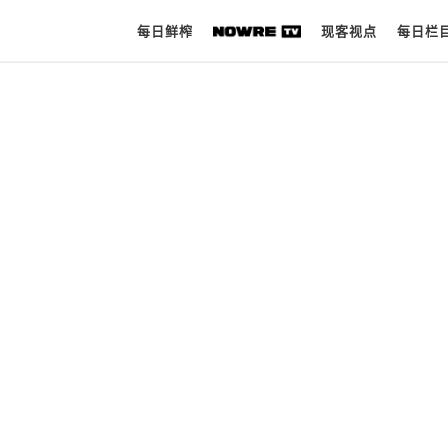
每日鲜榨
现客视点
每日栏
每日鲜榨
现客视点
每日栏目
时 尚
球 鞋
生 活
科 技