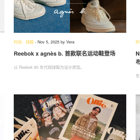
时尚
.
球鞋
-
Nov 5, 2025
by
Vera
时
Reebok x agnès b. 首款联名运动鞋登场
N
以 Reebok 80 年代网球鞋为设计原型。
东