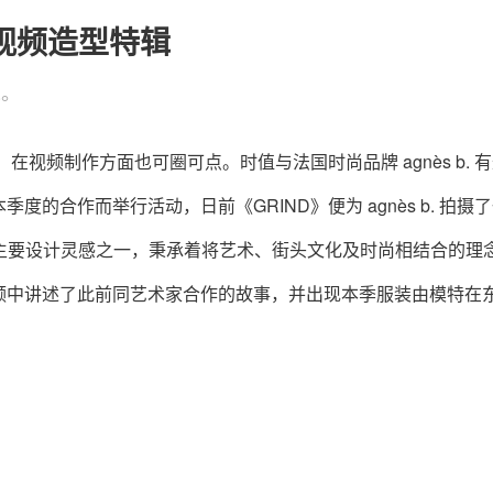
. 视频造型特辑
境。
在视频制作方面也可圈可点。时值与法国时尚品牌 agnès b. 
季度的合作而举行活动，日前《GRIND》便为 agnès b. 拍摄
艺术为主要设计灵感之一，秉承着将艺术、街头文化及时尚相结合的理
频中讲述了此前同艺术家合作的故事，并出现本季服装由模特在