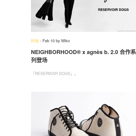
时尚
-
Feb 10
by
Miko
NEIGHBORHOOD® x agnès b. 2.0 合作系
列登场
「RESERVOIR DOGS」。