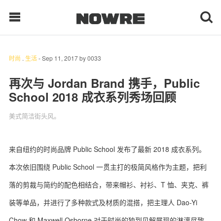
时尚
.
生活
-
Sep 11, 2017
by
0033
每日鲜榨
再次与 Jordan Brand 携手，Public
School 2018 成衣系列秀场回顾
现客视点
美式简洁街头风。
每日栏目
时 尚
来自纽约的时尚品牌 Public School 发布了最新 2018 成衣系列。
本次依旧围绕 Public School 一贯主打的极简风格作为主题，把利
球 鞋
落的剪裁与简约的配色相结合，带来帽衫、衬衫、T 恤、夹克、裤
生 活
装等单品，并进行了多种款式及材质的混搭，把主理人 Dao-Yi
科 技
Chow 和 Maxwell Osborne 对于时尚的独到见解展现的淋漓尽致。