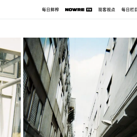
每日鲜榨
现客视点
每日栏
每日鲜榨
现客视点
每日栏目
时 尚
球 鞋
生 活
科 技