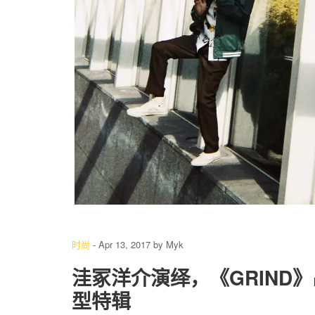
4
/ 10
时尚
-
Apr 13, 2017
by
Myk
洼冢洋介演绎，《GRIND》出品
型特辑