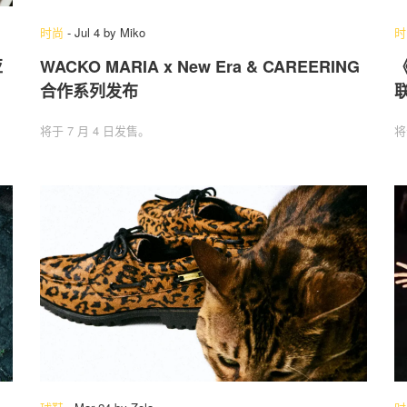
时尚
-
Jul 4
by
Miko
时
亚
WACKO MARIA x New Era & CAREERING
《
合作系列发布
将于 7 月 4 日发售。
将