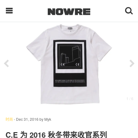
每日鲜榨
现客视点
每日栏目
时 尚
1
/ 6
球 鞋
生 活
时尚
-
Dec 31, 2016
by
Myk
科 技
C.E 为 2016 秋冬带来收官系列