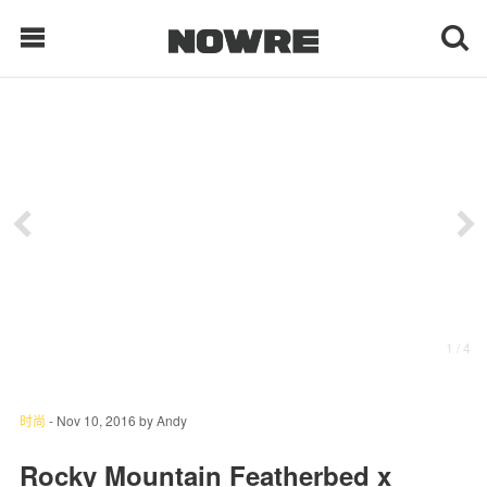
每日鲜榨
现客视点
每日栏目
时 尚
1
/ 4
球 鞋
生 活
时尚
-
Nov 10, 2016
by
Andy
科 技
Rocky Mountain Featherbed x