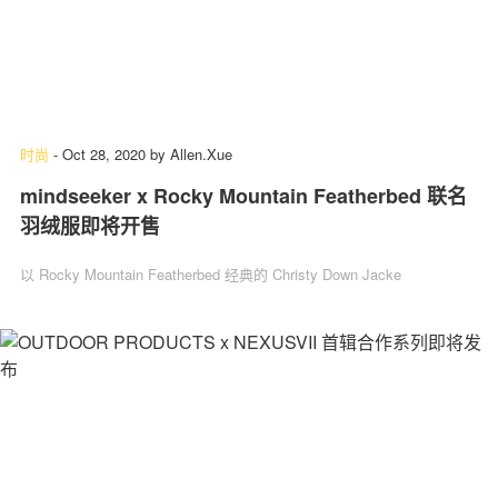
时尚
-
Oct 28, 2020
by
Allen.Xue
mindseeker x Rocky Mountain Featherbed 联名
羽绒服即将开售
以 Rocky Mountain Featherbed 经典的 Christy Down Jacke