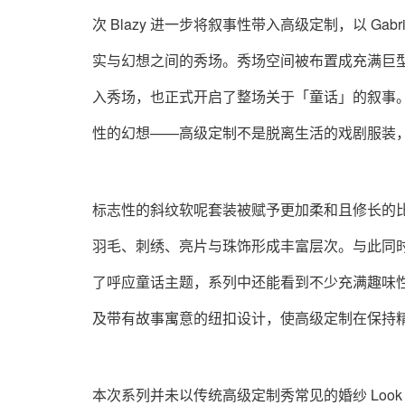
次 Blazy 进一步将叙事性带入高级定制，以 Gab
实与幻想之间的秀场。秀场空间被布置成充满巨
入秀场，也正式开启了整场关于「童话」的叙事。
性的幻想——高级定制不是脱离生活的戏剧服装
标志性的斜纹软呢套装被赋予更加柔和且修长的
羽毛、刺绣、亮片与珠饰形成丰富层次。与此同
了呼应童话主题，系列中还能看到不少充满趣味
及带有故事寓意的纽扣设计，使高级定制在保持
本次系列并未以传统高级定制秀常见的婚纱 Look 收