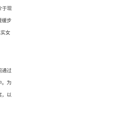
场介于现
缓缓步
现实女
间通过
中。为
案，以