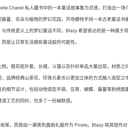
rielle Chanel 私人藏书中的一本童话故事集为灵感，打造出一
型藤蔓、花朵与植物的梦幻花园，开场模特手持一本古老童话书
与传统意义上的梦幻童话不同，Blazy 希望表达的是一种属于
，而是让日常生活拥有童话般的可能性。
比例，粗花呢外套、长裙、斗篷以及针织单品大量出现，材质之
时，品牌经典山茶花、珍珠元素也以更加立体的方式融入造型之
性的细节设计，包括动物造型手袋、豆荚、蝴蝶、藤蔓等刺绣图
精湛工艺的同时，也多了一份幽默感。
尾，而是由一袭黑色露肩礼服作为 Finale。Blazy 将其视作对