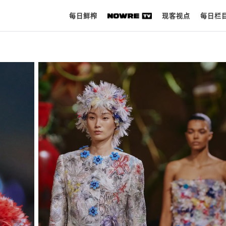
每日鲜榨
现客视点
每日栏
每日鲜榨
现客视点
每日栏目
时 尚
球 鞋
生 活
科 技