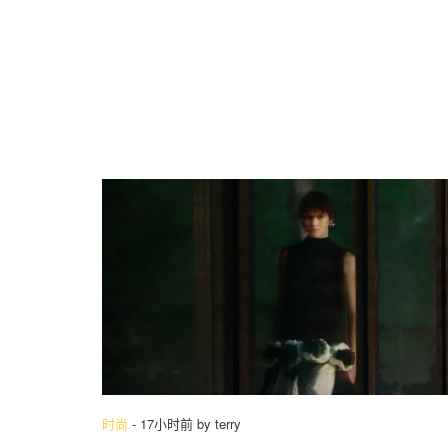
时尚
-
17小时前
by
terry