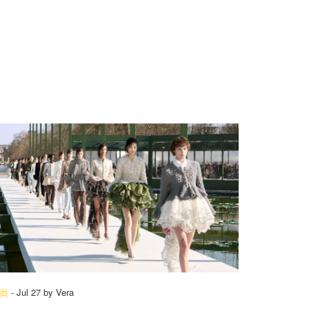
尚
-
Jul 27
by
Vera