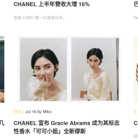
CHANEL 上半年营收大增 16%
击败 LVMH 等一众竞争对手。
V
时尚
-
Jul 16
by
Miko
生
几
CHANEL 宣布 Gracie Abrams 成为其标志
性香水「可可小姐」全新缪斯
将