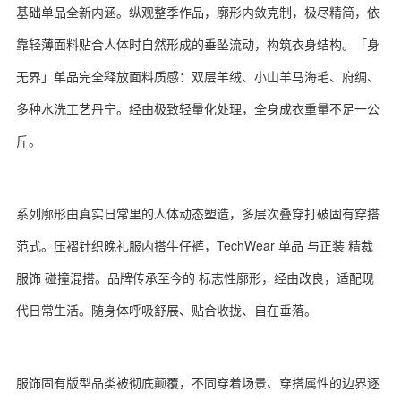
基础单品全新内涵。纵观整季作品，廓形内敛克制，极尽精简，依
靠轻薄面料贴合人体时自然形成的垂坠流动，构筑衣身结构。「身
无界」单品完全释放面料质感：双层羊绒、小山羊马海毛、府绸、
多种水洗工艺丹宁。经由极致轻量化处理，全身成衣重量不足一公
斤。
系列廓形由真实日常里的人体动态塑造，多层次叠穿打破固有穿搭
范式。压褶针织晚礼服内搭牛仔裤，TechWear 单品 与正装 精裁
服饰 碰撞混搭。品牌传承至今的 标志性廓形，经由改良，适配现
代日常生活。随身体呼吸舒展、贴合收拢、自在垂落。
服饰固有版型品类被彻底颠覆，不同穿着场景、穿搭属性的边界逐