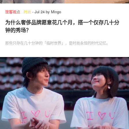
现客视点
.
时尚
-
Jul 24
by
Mingo
为什么奢侈品牌愿意花几个月，搭一个仅存几十分
钟的秀场？
那些只存在几十分钟的「临时世界」，是时尚永恒的时代记忆。