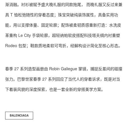
渐消融。衬衫被赋予盛大晚礼服的同款拖尾， 而晚礼服又反过来兼
具 T 恤松弛随性的穿着态度；珠宝突破纯装饰属性，具备实用功
能，用以支撑体量、固定轮廓；配饰被柔韧质感重新打造：水洗皮
革重构 Le City 手袋轮廓，超轻纳帕软皮搭配科技塔夫绸内衬重塑
Rodeo 包型；鞋款质地柔软可弯折，经解构设计简化至核心形态。
春季 27 系列造型画册由 Robin Galiegue 掌镜，捕捉反差间的碰撞
张力。巴黎世家春季 27 系列回应了当代人的穿着诉求，既是对当
下着装风貌的深度探索，也是一套全新的穿搭美学方案。
BALENCIAGA