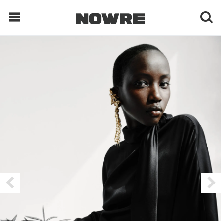
每日鲜榨
现客视点
每日栏目
时 尚
球 鞋
生 活
科 技