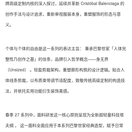
牌高级定制内核的深入探讨，延续并革新 Cristóbal Balenciaga 的
创作手法与设计追求，重新审视服装本身，重塑服饰的形态与意
义。
个体与个体的自由是这一系列的表达主旨： 秉承巴黎世家「人体完
整性乃创作之基」的信条，品牌引入哲学概念——身无界
（Unsized） 。轻盈剪裁架构，重塑廓形构筑的设计逻辑。贴合人
体线条剪裁，以布质束带调节适配度，致敬传统高级定制的构造技
法，并依托实用功能衍生装饰美感。
春季 27 系列中，面料研发这一核心原则呈现为全新超轻量科技塔
夫绸 ， 这一面料全面应用于本系列巴黎世家经典造型，赋予日常