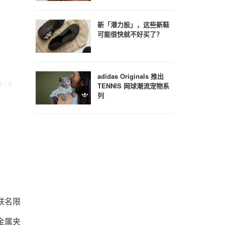
新「潜力股」，这些新鞋
可能很快就不好买了？
adidas Originals 推出
6
/ 6
1
/ 6
TENNIS 网球潮流宠物系
列
出联名限
制金属夹