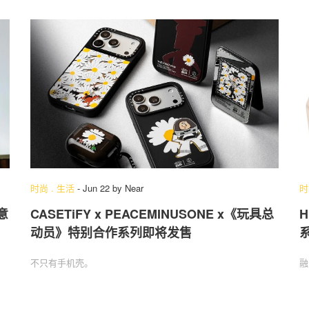
时尚
.
生活
-
Jun 22
by
Near
时
创意
CASETiFY x PEACEMINUSONE x《玩具总
H
动员》特别合作系列即将发售
不只有手机壳。
融