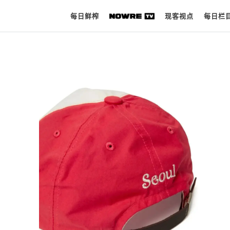
每日鲜榨
现客视点
每日栏
每日鲜榨
现客视点
每日栏目
时 尚
球 鞋
生 活
科 技