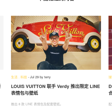
生活
.
科技
-
Jul 29
by
terry
球
新
LOUIS VUITTON 联手 Verdy 推出限定 LINE
D
表情包与壁纸
推出 8 款 LINE 表情包及配套壁纸。
配