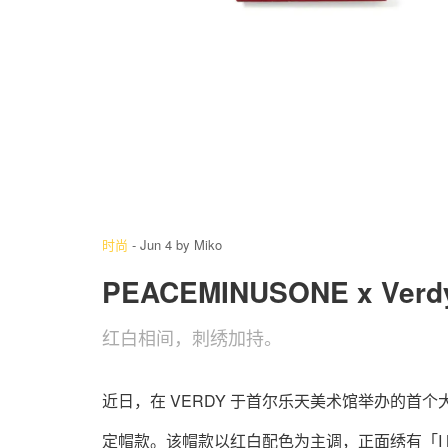
4
/ 6
时尚
-
Jun 4
by
Miko
PEACEMINUSONE x Ve
红白相间，刺绣加持。
近日，在 VERDY 于首尔乐天美术馆举办的首个大型个展
定帽款。该帽款以红白配色为主调，正面绣有「I Bel