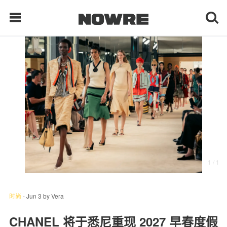
每日鲜榨
现客视点
每日栏目
时 尚
1
/ 1
球 鞋
生 活
时尚
-
Jun 3
by
Vera
科 技
CHANEL 将于悉尼重现 2027 早春度假