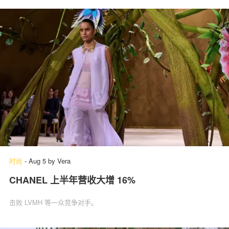
时尚
-
Aug 5
by
Vera
CHANEL 上半年营收大增 16%
击败 LVMH 等一众竞争对手。