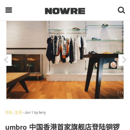
每日鲜榨
现客视点
每日栏目
时 尚
1
/ 13
球 鞋
生 活
时尚
.
生活
-
Jun 1
by
terry
科 技
umbro 中国香港首家旗舰店登陆铜锣