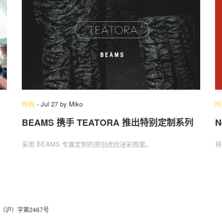
时尚
-
Jul 27
by
Miko
时
BEAMS 携手 TEATORA 推出特别定制系列
N
采用 BEAMS 专属定制的原创虎纹迷彩图案。
将
（沪）字第2467号