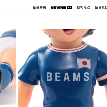
每日鲜榨
现客视点
每日栏
每日鲜榨
现客视点
每日栏目
时 尚
球 鞋
生 活
科 技