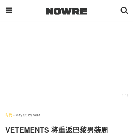
每日鲜榨
现客视点
每日栏目
时 尚
1
/ 1
球 鞋
生 活
时尚
-
May 25
by
Vera
科 技
VETEMENTS 将重返巴黎男装周