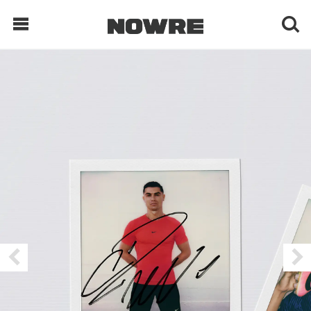
每日鲜榨
现客视点
每日栏目
时 尚
球 鞋
生 活
科 技