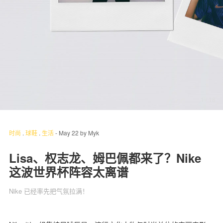
关于我们
联系我们
1
/ 18
时尚
.
球鞋
.
生活
-
May 22
by
Myk
Lisa、权志龙、姆巴佩都来了？Nike
这波世界杯阵容太离谱
Nike 已经率先把气氛拉满！