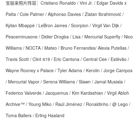
宝丽来照片阵容：Cristiano Ronaldo / Vini Jr. / Edgar Davids x
Patta / Cole Palmer / Alphonso Davies / Zlatan Ibrahimović /
Kylian Mbappé / LeBron James / Scorpion / Virgil Van Dijk /
Peaceminusone / Didier Drogba / Lisa / Mercurial Superfly / Nico
Williams / NOCTA / Mateo / Bruno Fernandes/ Alexia Putellas /
Travis Scott / Clint 419 / Eric Cantona / Central Cee / Estêvão /
Wayne Rooney x Palace / Tyler Adams / Kerolin / Jorge Campos
/ Mercurial Vapor / Serena Williams / Slawn / Jamal Musiala /
Federico Valverde / Jacquemus / Kim Kardashian / Virgil Abloh
Archive™ / Young Miko / Raúl Jiménez / Ronaldinho / @ Lego /
Toma Ballers / Erling Haaland