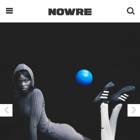
每日鲜榨
现客视点
每日栏目
时 尚
球 鞋
生 活
科 技