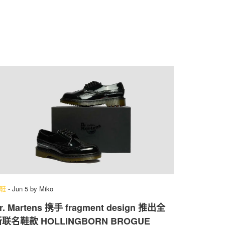
鞋
-
Jun 5
by
Miko
r. Martens 携手 fragment design 推出全
联名鞋款 HOLLINGBORN BROGUE