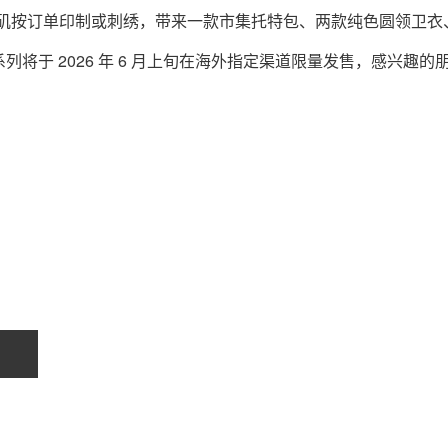
品均在洛杉矶按订单印制或刺绣，带来一款市集托特包、两款纯色圆领卫衣
将于 2026 年 6 月上旬在海外指定渠道限量发售，感兴趣的