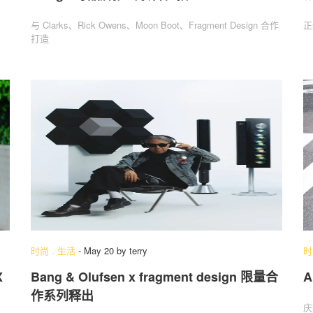
与 Clarks、Rick Owens、Moon Boot、Fragment Design 合作
正
打造
时尚
.
生活
-
May 20
by
terry
时
X
Bang & Olufsen x fragment design 限量合
A
作系列释出
庆