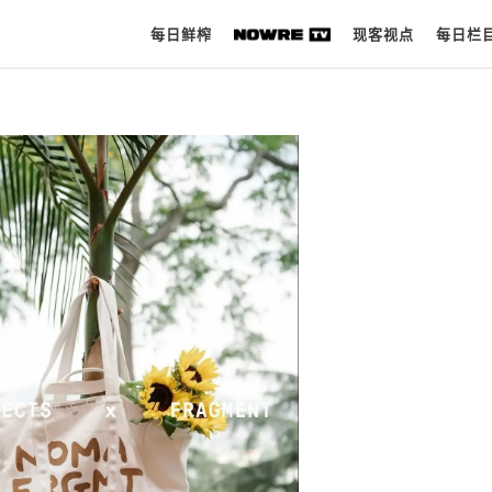
每日鲜榨
现客视点
每日栏
每日鲜榨
现客视点
每日栏目
时 尚
球 鞋
生 活
科 技