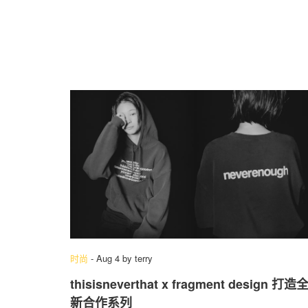
时尚
-
Aug 4
by
terry
thisisneverthat x fragment design 打造
新合作系列