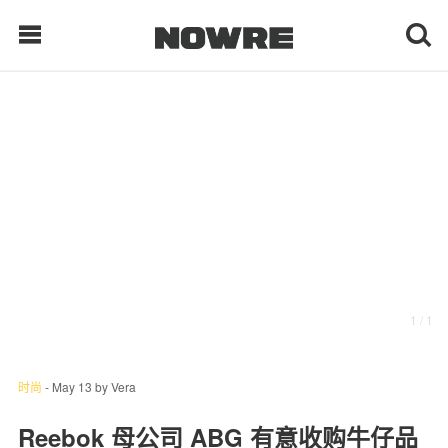
每日鲜榨
现客视点
每日栏目
时 尚
1
/ 1
球 鞋
生 活
时尚
-
May 13
by
Vera
科 技
Reebok 母公司 ABG 有意收购牛仔品