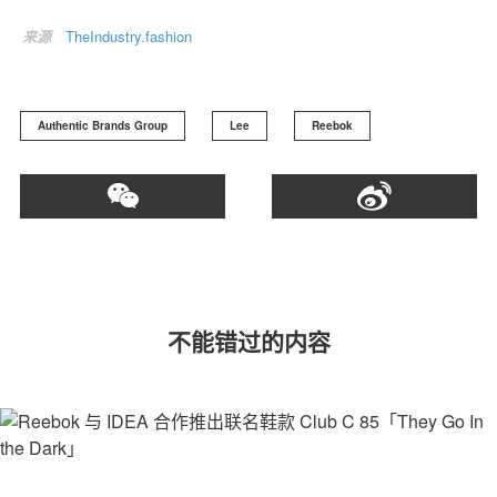
来源
TheIndustry.fashion
Authentic Brands Group
Lee
Reebok
不能错过的内容