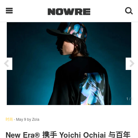
每日鲜榨
现客视点
每日栏目
时 尚
1
/ 6
球 鞋
生 活
时尚
-
May 9
by
Zola
科 技
New Era® 携手 Yoichi Ochiai 与百年