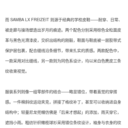
而 SAMBA LX FREIZEIT 则源于经典的学校皮鞋——耐穿、日常、
被走廊与操场塑造出岁月的痕迹。两个配色分别采用棕色全粒面皮
革与黑色光滑漆皮，交织出结构的刚毅，鞋面与鞋底被一层胶带式
保护层包裹，配合缝线沿条细节，带来扎实的质感。两款配色中，
一款采用对比缝线，另一款则为同色系设计，均以米白色麂皮三条
纹收束视觉。
服装系列则像一组零部件的结合——略显错位，带着直觉的穿搭
感。一件棉斜纹运动夹克，拼接了格纹补丁，甚至可以收纳进自身
结构中；轻量尼龙兜帽仿佛是「后来才想起」的添加，雨天穿它，
遮挡小雨。粗纺针织橄榄球衫采用错位条纹设计，袖身与衣身的纹