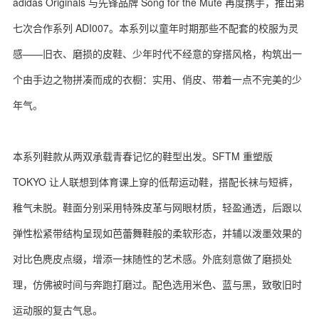
adidas Originals 与先锋品牌 Song for the Mute 再度携手，推出第
七次合作系列 ADI007。本系列以童年时期那些不配套的校服为灵
感——旧衣、磨损的皮鞋、少年时代不经意的穿搭风格，构筑出一
个由手边之物拼凑而成的衣橱：实用、俏皮、带着一点不完美的少
年气。
本系列鞋款从两双承载青春记忆的鞋型出发。SFTM 重塑版
TOKYO 让人联想到体育课上穿的低帮运动鞋，搭配长袜与短裤，
稚气未脱。鞋面分别采用特殊皮革与网眼材质，轻盈通透，后跟以
弹性松紧带结构呈现如芭蕾舞鞋般的柔软形态，并辅以泼墨效果的
对比色麂皮点缀，增添一抹随性的艺术感。外底刻意做了磨损处
理，仿佛被时间与奔跑打磨过。配色选用米色、蓝与黑，致敬旧时
运动服的复古气息。