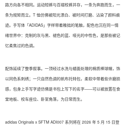
路方向各不相同。运动短裤与百褶校裤并存，一条为奔跑而生，一
条为规矩而立。T 恤仿佛被阳光漂白、被时间打磨、沾染了颜料痕
迹。手写体「ADIDAS」字样带着稚拙的笔触，配色也沉在同一情
绪世界中：克制的灰与黑、褪色的蓝、哑光的中性色，是那些被记
忆柔焦过的色调。
配饰延续了整季叙事。一顶经过水洗与蜡面处理的棉质棒球帽，饰
以同色系刺绣；一只自然色调的帆布托特包，柔软中带着些许磨损
感，包身上手写字迹仿佛是书包上写下的名字——可以被放置在食
堂地板、校车座位、卧室角落，为日常而生。
adidas Originals x SFTM ADI007 系列将在 2026 年 5 月 15 日登