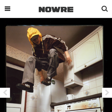
每日鲜榨
现客视点
每日栏目
时 尚
球 鞋
生 活
科 技