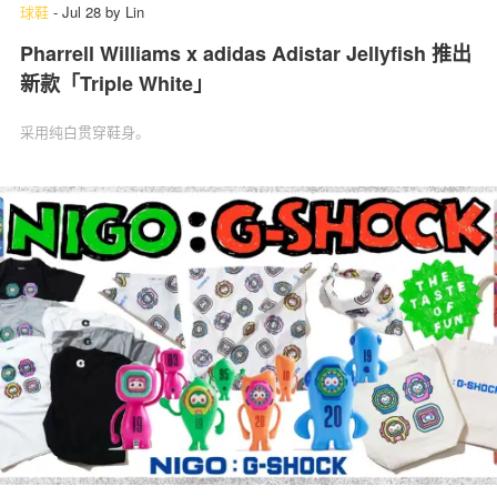
球鞋
-
Jul 28
by
Lin
Pharrell Williams x adidas Adistar Jellyfish 推出
新款「Triple White」
采用纯白贯穿鞋身。