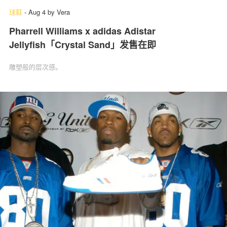
球鞋
-
Aug 4
by
Vera
Pharrell Williams x adidas Adistar
Jellyfish「Crystal Sand」发售在即
雕塑般的层次感。