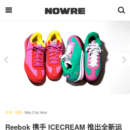
每日鲜榨
现客视点
每日栏目
时 尚
1
/ 8
球 鞋
生 活
时尚
.
球鞋
-
May 2
by
Vera
科 技
Reebok 携手 ICECREAM 推出全新运