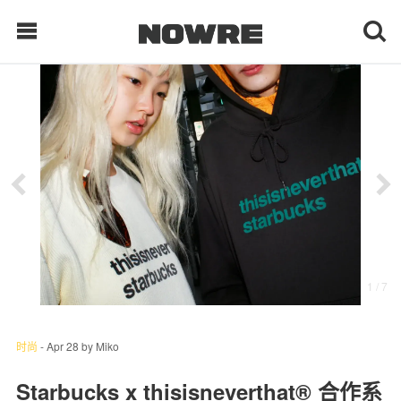
每日鲜榨
现客视点
每日栏目
时 尚
1
/ 7
球 鞋
生 活
时尚
-
Apr 28
by
Miko
科 技
Starbucks x thisisneverthat® 合作系