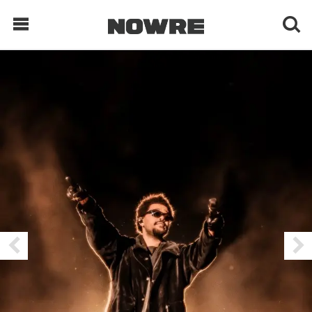
每日鲜榨
现客视点
每日栏目
时 尚
球 鞋
生 活
科 技