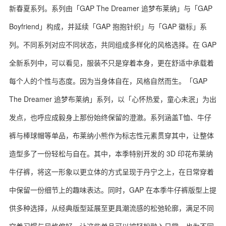
新春夏系列。系列由「GAP The Dreamer 追梦布莱纳」与「GAP
Boyfriend」构成，并延续「GAP 抱抱针织」与「GAP 徽标」系
列。不同系列对应不同状态，共同组成多样化的风格选择。在 GAP
全新系列中，可以看见，服装不只是穿着本身，更在舒适中承载着
每个人的个性与态度。因为当身体自在，风格自然而生。「GAP
The Dreamer 追梦布莱纳」系列，以「心怀热爱，童心未泯」为出
发点，也呼应成毅身上那份始终保留的澄澈。系列涵盖T恤、牛仔
裤与棒球帽等单品，布莱纳小熊作为标志性元素贯穿其中，让整体
造型多了一份轻松与自在。其中，本季特别开发的 3D 印花布莱纳
牛仔裤，将这一形象以更立体的方式呈现于丹宁之上，在日常穿着
中保留一份细节上的趣味表达。同时，GAP 在本季牛仔裤版型上提
供多种选择，从经典版型延展至更具潮流感的松弛轮廓，满足不同