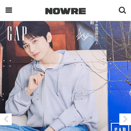
每日鲜榨
现客视点
每日栏目
时 尚
球 鞋
生 活
科 技