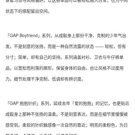
穿着习惯与风格偏好。让这些单品可以被轻松融入日常，也为不同
状态下的搭配留出空间。
「GAP Boyfriend」系列，从成毅身上那份干净、克制的少年气出
发。不是刻意的张扬，而是一种自然流露的状态 —— 轻松，但有
分寸；简单，却有自己的坚持。系列涵盖衬衫、卫衣与牛仔裤单
品，以宽松而利落的廓形，保留身体的自由，也让风格不过度用
力。细节处理干净克制，低调却有辨识度。
「GAP 抱抱针织」系列，延续去年「爱的抱抱」的记忆，也更贴近
成毅身上那种不张扬的温柔。不是刻意表达，而是在细节里慢慢被
感受到。柔软的针织触感像一次自然的靠近；明亮的柔粉色，为日