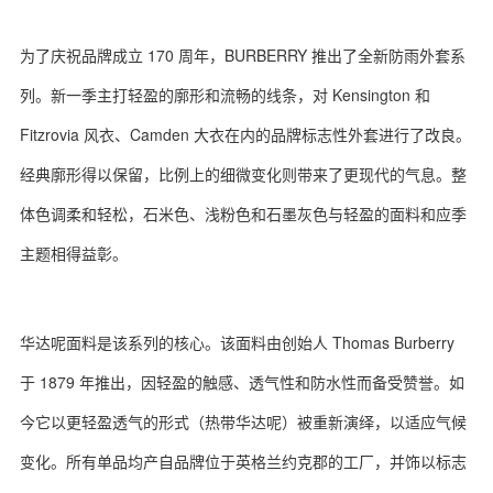
为了庆祝品牌成立 170 周年，BURBERRY 推出了全新防雨外套系
列。新一季主打轻盈的廓形和流畅的线条，对 Kensington 和
Fitzrovia 风衣、Camden 大衣在内的品牌标志性外套进行了改良。
经典廓形得以保留，比例上的细微变化则带来了更现代的气息。整
体色调柔和轻松，石米色、浅粉色和石墨灰色与轻盈的面料和应季
主题相得益彰。
华达呢面料是该系列的核心。该面料由创始人 Thomas Burberry
于 1879 年推出，因轻盈的触感、透气性和防水性而备受赞誉。如
今它以更轻盈透气的形式（热带华达呢）被重新演绎，以适应气候
变化。所有单品均产自品牌位于英格兰约克郡的工厂，并饰以标志