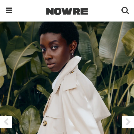
每日鲜榨
现客视点
每日栏目
时 尚
球 鞋
生 活
科 技