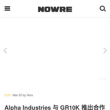
每日鲜榨
现客视点
每日栏目
时 尚
1
/ 10
球 鞋
生 活
时尚
-
Mar 20
by
Vera
科 技
Alpha Industries 与 GR10K 推出合作