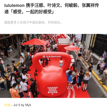
lululemon 携手汪顺、叶诗文、何峻毅、张翼祥传
递「感受，一起的好感受」
鼓励更多人在热汗中彼此联结、共同成长。
时尚
-
Jul 5
by
Myk