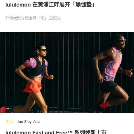
lululemon 在黄浦江畔展开「瑜伽垫」
外滩光影秀邀全城「瑜」见感受。
生活
-
Jun 3
by
Zola
lululemon Fast and Free™ 系列焕新上市