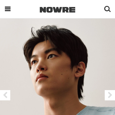
每日鲜榨
现客视点
每日栏目
时 尚
球 鞋
生 活
科 技