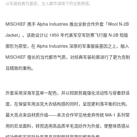
以军装经典为基底，注入都市语境下的全新质感。
MISCHIEF 携手 Alpha Industries 推出全新合作外套「Wool N-2B
Jacket」。该款设计以 1950 年代美军空军防寒飞行服 N-2B 短版
廓形为原型，在 Alpha Industries 深厚的军事服装基因之上，融入
MISCHIEF 擅长的当代都市气质，对经典军装轮廓进行了更为克制
且精致的重构。
外套采用深海军蓝单一配色，并以短款剪裁强化活动性与穿着舒适
度，在保留军用派克大衣结构感的同时，呈现更利落平衡的比例。
最大亮点来自材质升级——本次合作罕见地舍弃传统 MA-1 系列常
用的尼龙面料，转而选用高品质羊毛混纺作为外层，使整体质感从
纯功能性军装跃升至兼具定制服装氛围的都市外套。