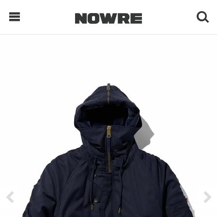
每日鲜榨
现客视点
每日栏目
时 尚
球 鞋
生 活
科 技