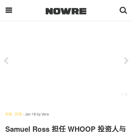
每日鲜榨
现客视点
每日栏目
时 尚
1
/ 5
球 鞋
生 活
时尚
.
科技
-
Jan 18
by
Vera
科 技
Samuel Ross 担任 WHOOP 投资人与