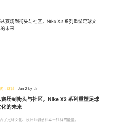
尚
.
球鞋
-
Jun 2
by
Lin
从赛场到街头与社区，Nike X2 系列重塑足球
文化的未来
合了足球文化、设计师创意和本土社群的能量。