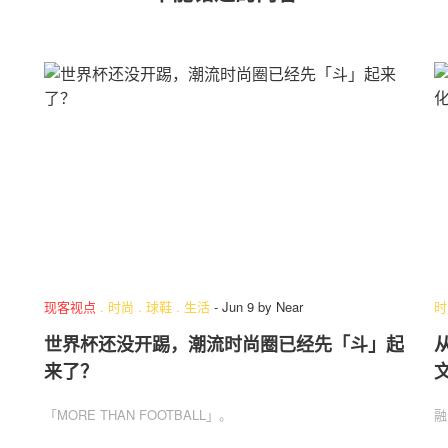
现客视点
.
时尚
.
球鞋
.
生活
-
Jun 9
by
Near
时
世界杯还没开踢，潮流时尚圈已经先「斗」起
来了？
「MORE THAN FOOTBALL」。
融