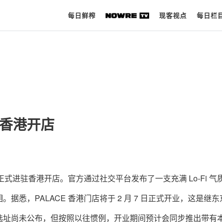
每日鲜榨
现客视点
每日栏
每日鲜榨
现客视点
每日栏目
驻香港开店
时 尚
球 鞋
生 活
正式进驻香港开店。官方通过社交平台发布了一支充满 Lo-Fi 气
悉，PALACE 香港门店将于 2 月 7 日正式开业，这是继东
科 技
选址尚未公布，但按照以往惯例，开业期间预计会同步推出带有