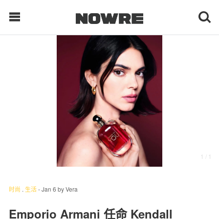
每日鲜榨
现客视点
每日栏目
时 尚
1
/ 1
球 鞋
生 活
时尚
.
生活
-
Jan 6
by
Vera
科 技
Emporio Armani 任命 Kendall