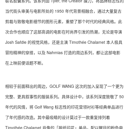
联名胶囊系列。该系列由 Tyler, the Creator 操刀，将品牌标志性的
当代街头审美与电影所处的 1950 年代背景相融合，通过大量复古
剪裁与致敬电影细节的图形元素，重塑了那个时代的经典风格。此
次合作也顺应了这部高调的电影在时尚界引发的热潮，无论是导演
Josh Safdie 的视觉风格，还是主演 Timothée Chalamet 本人极具
冒险精神的穿搭，以及 Nahmias 打造的周边系列，都让这部电影
在上映前便话题不断。
相较于前面释出的周边，GOLF WANG 这次的加入呈现了一个更为
完整、更具叙事性的服装系列。具体设计中，该系列深度致敬了 50
年代的风情，将 Golf Wang 标志性的印花营领衬衫等经典单品进行
了年代感的改造。其中最吸睛的设计莫过于一款重复排列着
Timothée Chalamet 肖像的「报纸印花」单品，配以醒目的粉色电