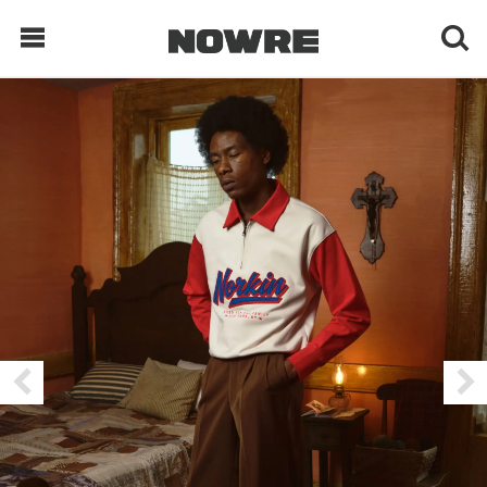
每日鲜榨
现客视点
每日栏目
时 尚
球 鞋
生 活
科 技