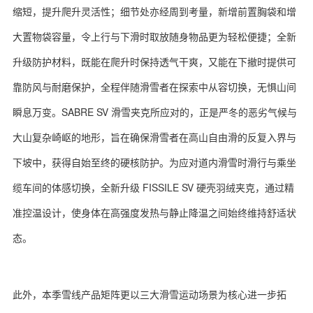
缩短，提升爬升灵活性；细节处亦经周到考量，新增前置胸袋和增
大置物袋容量，令上行与下滑时取放随身物品更为轻松便捷；全新
升级防护材料，既能在爬升时保持透气干爽，又能在下撤时提供可
靠防风与耐磨保护，全程伴随滑雪者在探索中从容切换，无惧山间
瞬息万变。SABRE SV 滑雪夹克所应对的，正是严冬的恶劣气候与
大山复杂崎岖的地形，旨在确保滑雪者在高山自由滑的反复入界与
下坡中，获得自始至终的硬核防护。为应对道内滑雪时滑行与乘坐
缆车间的体感切换，全新升级 FISSILE SV 硬壳羽绒夹克，通过精
准控温设计，使身体在高强度发热与静止降温之间始终维持舒适状
态。
此外，本季雪线产品矩阵更以三大滑雪运动场景为核心进一步拓