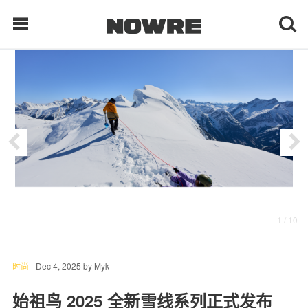
每日鲜榨
现客视点
每日栏目
时 尚
1
/ 10
球 鞋
生 活
时尚
-
Dec 4, 2025
by
Myk
科 技
始祖鸟 2025 全新雪线系列正式发布