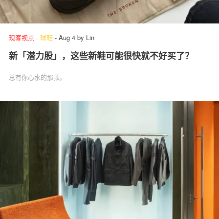
现客视点
.
球鞋
-
Aug 4
by
Lin
新「潜力股」，这些新鞋可能很快就不好买了？
总有你心水的那款。