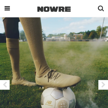
每日鲜榨
现客视点
每日栏目
时 尚
球 鞋
生 活
科 技