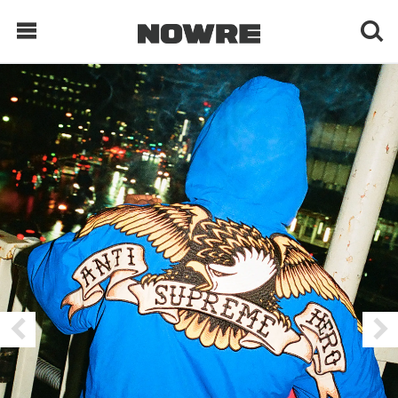
每日鲜榨
现客视点
每日栏目
时 尚
球 鞋
生 活
科 技