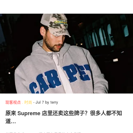
现客视点
.
时尚
-
Jul 7
by
terry
原来 Supreme 店里还卖这些牌子？很多人都不知
道…