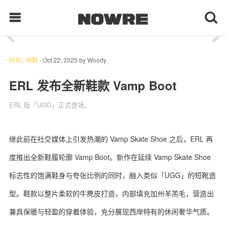
1
/ 4
每日鲜榨
时尚
.
球鞋
-
Oct 22, 2025
by
Woody
ERL 发布全新鞋款 Vamp Boot
现客视点
ERL 版「UGG」正式登场。
每日栏目
继此前在社交媒体上引发热潮的 Vamp Skate Shoe 之后，ERL 再
时 尚
度推出全新鞋履轮廓 Vamp Boot。新作在延续 Vamp Skate Shoe
球 鞋
标志性的饱满鞋身与夸张比例的同时，融入类似「UGG」的短靴造
型。鞋款以整片柔软的牛麂皮打造，内部填充加州羊羔毛，营造出
生 活
兼具保暖与轻盈的穿着体验，充分展现西岸特有的休闲奢华气质。
科 技