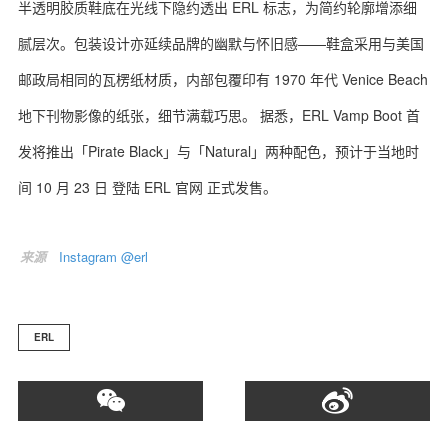
半透明胶质鞋底在光线下隐约透出 ERL 标志，为简约轮廓增添细
腻层次。包装设计亦延续品牌的幽默与怀旧感——鞋盒采用与美国
邮政局相同的瓦楞纸材质，内部包覆印有 1970 年代 Venice Beach
关于我们
联系我们
地下刊物影像的纸张，细节满载巧思。 据悉，ERL Vamp Boot 首
发将推出「Pirate Black」与「Natural」两种配色，预计于当地时
间 10 月 23 日 登陆 ERL 官网 正式发售。
来源
Instagram @erl
ERL