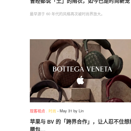
曾经都说「土」的雨衣，如今已是时尚新宠
最早源于 60 年代的风格再次被时尚界放大。
现客视点
.
时尚
-
May 31
by
Lin
苹果与 BV 的「跨界合作」，让人忍不住想
腰包…