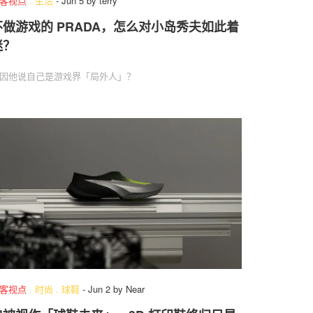
客视点
.
生活
-
Jun 5
by
terry
不做游戏的 PRADA，怎么对小岛秀夫如此着
迷？
因他说自己是游戏界「局外人」？
客视点
.
时尚
.
球鞋
-
Jun 2
by
Near