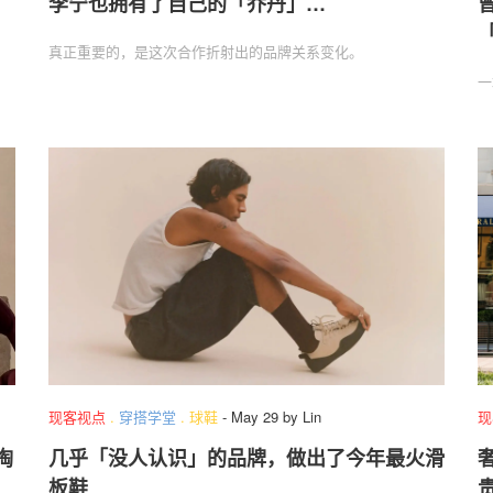
李宁也拥有了自己的「乔丹」…
真正重要的，是这次合作折射出的品牌关系变化。
一
现客视点
.
穿搭学堂
.
球鞋
-
May 29
by
Lin
现
掏
几乎「没人认识」的品牌，做出了今年最火滑
奢
板鞋