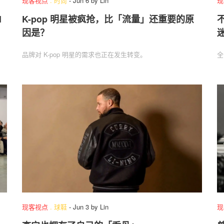
现客视点
.
时尚
-
Jun 6
by
Lin
现
l
K-pop 明星被疯抢，比「流量」还重要的原
因是？
品牌对 K-pop 明星的需求也正在发生转变。
全
现客视点
.
球鞋
-
Jun 3
by
Lin
现