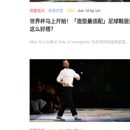
现客视点
.
穿搭学堂
.
球鞋
-
Jun 12
by
Lin
世界杯马上开始！「造型最适配」足球鞋居
这么好搭？
Nike 与小众单位 Kids of Immigrants 的合作同样值得留意。