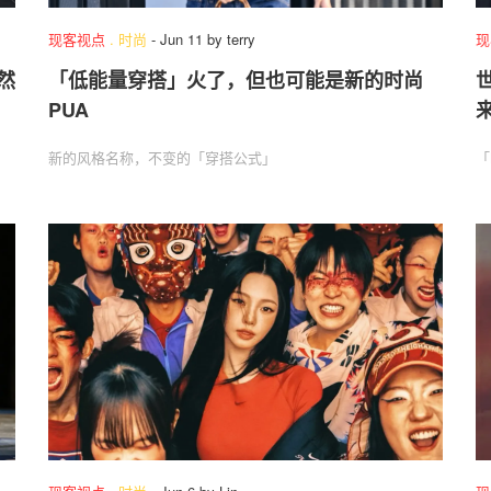
现客视点
.
时尚
-
Jun 11
by
terry
现
然
「低能量穿搭」火了，但也可能是新的时尚
关于我们
联系我们
PUA
新的风格名称，不变的「穿搭公式」
「