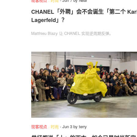
现客视点
.
时尚
-
Jun 7
by
Near
CHANEL「外聘」会不会诞生「第二个 Kar
Lagerfeld」？
Matthieu Blazy 让 CHANEL 实现逆周期反弹。
现客视点
.
时尚
-
Jun 3
by
terry