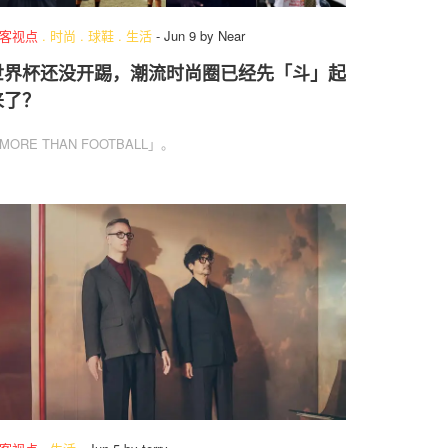
客视点
.
时尚
.
球鞋
.
生活
-
Jun 9
by
Near
世界杯还没开踢，潮流时尚圈已经先「斗」起
来了？
MORE THAN FOOTBALL」。