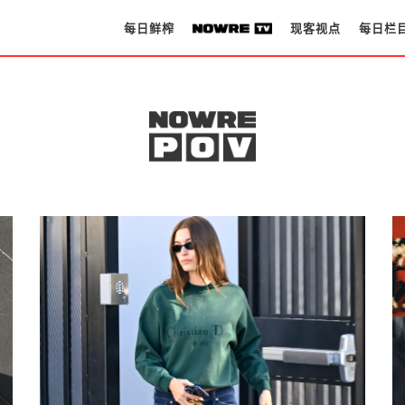
每日鲜榨
现客视点
每日栏
每日鲜榨
现客视点
每日栏目
时 尚
球 鞋
生 活
科 技