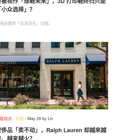
曾被视作「球鞋未来」，3D 打印鞋终归只是
「小众选择」？
场必要的「去泡沫化」过程。
客视点
.
时尚
-
May 29
by
Lin
侈品「卖不动」，Ralph Lauren 却越来越
贵、越来越火？