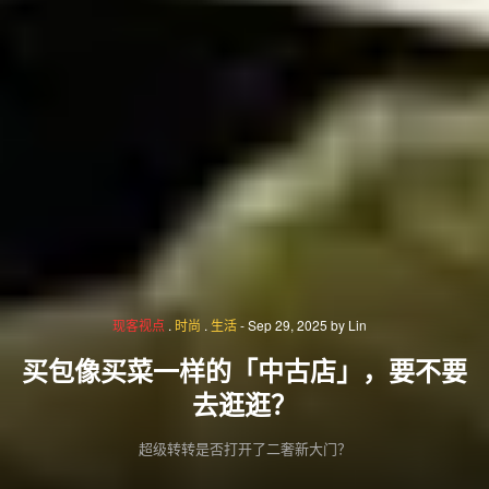
现客视点
.
时尚
.
生活
-
Sep 29, 2025
by
Lin
买包像买菜一样的「中古店」，要不要
去逛逛？
超级转转是否打开了二奢新大门？