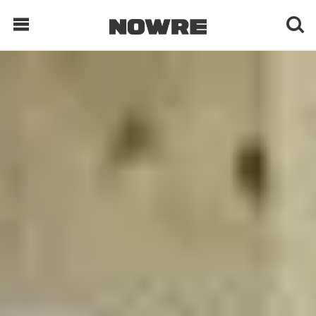
每日鲜榨
现客视点
每日栏目
时 尚
球 鞋
生 活
科 技