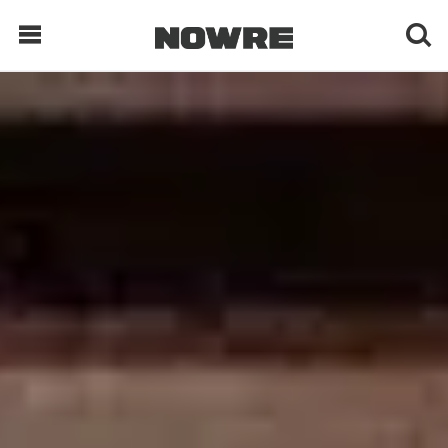
每日鲜榨
现客视点
每日栏目
时 尚
球 鞋
生 活
科 技