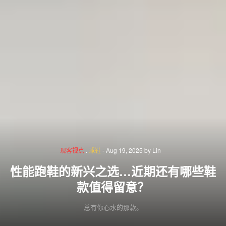
现客视点
.
球鞋
-
Aug 19, 2025
by
Lin
性能跑鞋的新兴之选…近期还有哪些鞋
款值得留意？
总有你心水的那款。