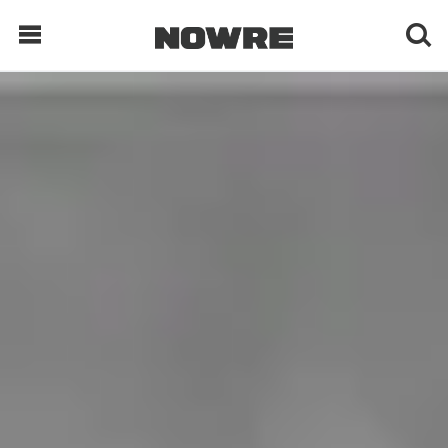
每日鲜榨
现客视点
每日栏目
时 尚
球 鞋
生 活
科 技