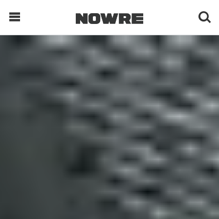
每日鲜榨
现客视点
每日栏目
时 尚
球 鞋
生 活
科 技