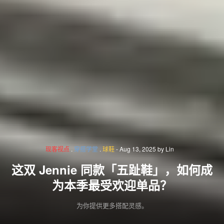
现客视点
.
穿搭学堂
.
球鞋
-
Aug 13, 2025
by
Lin
这双 Jennie 同款「五趾鞋」，如何成
为本季最受欢迎单品？
为你提供更多搭配灵感。