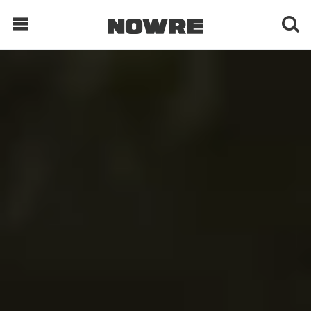
每日鲜榨
现客视点
每日栏目
时 尚
球 鞋
生 活
科 技