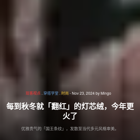
现客视点
.
穿搭学堂
.
时尚
-
Nov 23, 2024
by
Mingo
每到秋冬就「翻红」的灯芯绒，今年更
火了
优雅贵气的「国王条纹」，发散至当代多元风格审美。