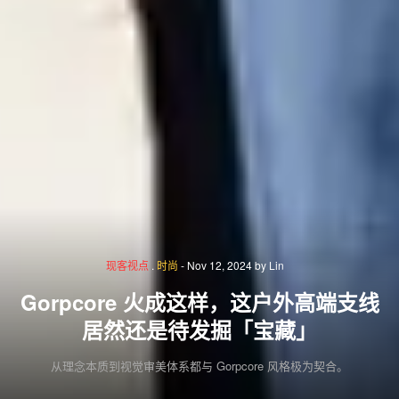
现客视点
.
时尚
-
Nov 12, 2024
by
Lin
Gorpcore 火成这样，这户外高端支线
居然还是待发掘「宝藏」
从理念本质到视觉审美体系都与 Gorpcore 风格极为契合。