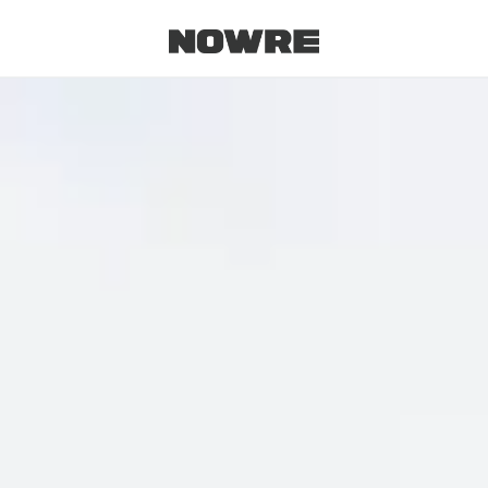
每日鲜榨
现客视点
每日栏目
时 尚
球 鞋
生 活
科 技