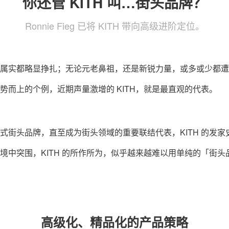
你还管 KITH 叫…街头品牌？
Ronnie Fieg 已将 KITH 带向高级进阶定位。
属实都略显挣扎；无论元老鼻祖，还是新锐力量，或多或少都遭
势而上的个例，近期声量激增的 KITH，就是最直观的代表。
式街头品牌，直至成为街头领域的重要联结代表，KITH 的发
境中突围，KITH 的所作所为，似乎越来越难以用单纯的「街
高级化、精品化的产品策略