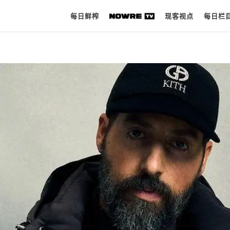
每日鲜榨
现客视点
每日栏
每日鲜榨
现客视点
每日栏目
时 尚
球 鞋
生 活
科 技