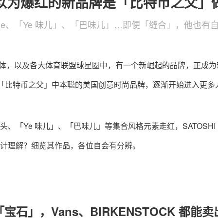
以为爆红的新品牌是「比特币之父」
ntage、「Ye 味儿」、「巴味儿」…即便「缝合」，他也
r 群体，以及各大体育联盟球星圈中，有一个新崛起的品牌，正成为新
撞名「比特币之父」中本聪的美国创意时尚品牌，逐渐开始进入更多
、「Ye 味儿」、「巴味儿」等集合风格元素走红，SATOSHI N
计理解？细览其作品，各位自会有分辨。
宝石」，Vans、BIRKENSTOCK 都能