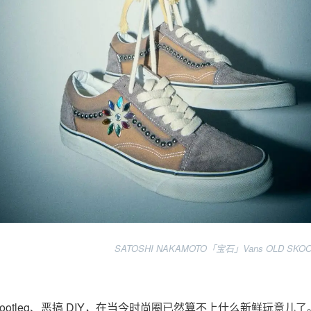
SATOSHI NAKAMOTO「宝石」Vans OLD SKOOL
otleg、恶搞 DIY，在当今时尚圈已然算不上什么新鲜玩意儿了。SA