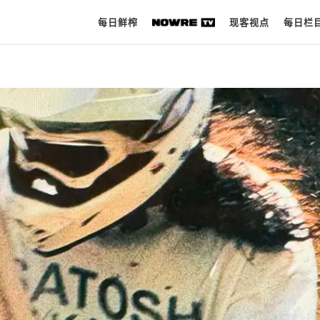
每日鲜榨
现客视点
每日栏
每日鲜榨
现客视点
每日栏目
时 尚
球 鞋
生 活
科 技