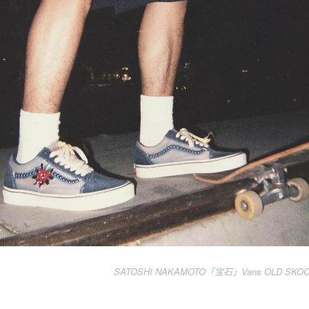
SATOSHI NAKAMOTO「宝石」Vans OLD SKOOL