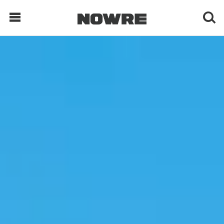
每日鲜榨
现客视点
每日栏目
时 尚
球 鞋
生 活
科 技