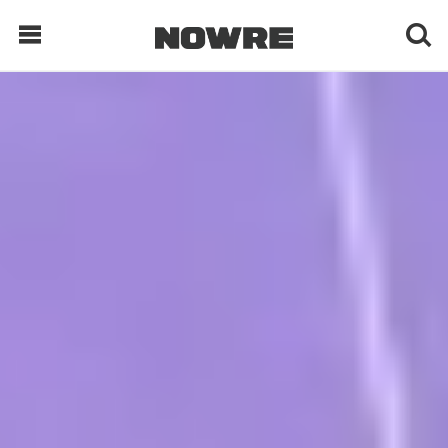
每日鲜榨
现客视点
每日栏目
时 尚
球 鞋
生 活
科 技