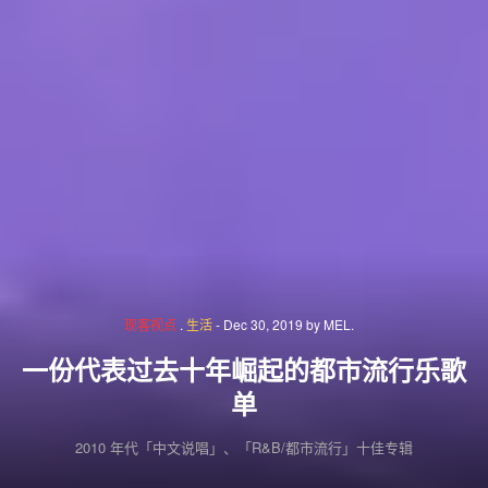
现客视点
.
生活
-
Dec 30, 2019
by
MEL.
一份代表过去十年崛起的都市流行乐歌
单
2010 年代「中文说唱」、「R&B/都市流行」十佳专辑