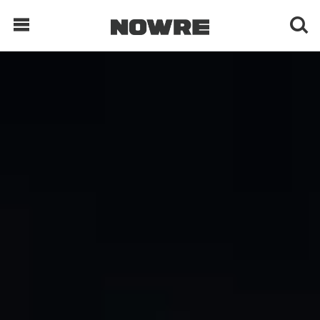
每日鲜榨
现客视点
每日栏目
时 尚
球 鞋
生 活
科 技