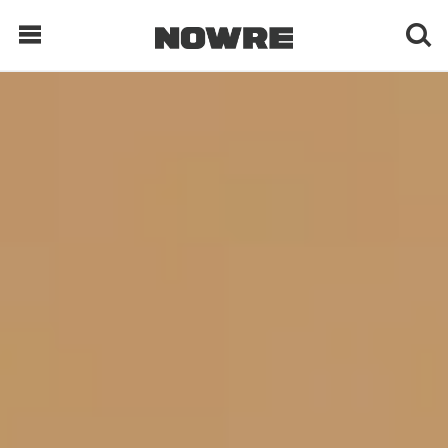
每日鲜榨
现客视点
每日栏目
时 尚
球 鞋
生 活
科 技